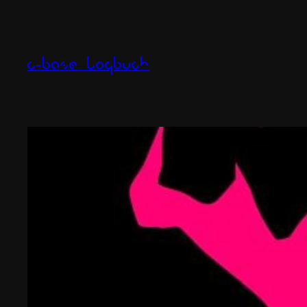
Zum
Inhalt
springen
c-base logbuch