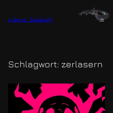
Zum
Inhalt
springen
c-base logbuch
Schlagwort:
zerlasern