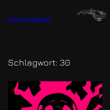
Zum
Inhalt
springen
c-base logbuch
Schlagwort:
30