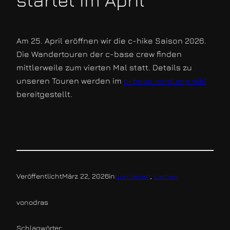
Am 25. April eröffnen wir die c-hike Saison 2026.
Die Wandertouren der c-base crew finden
mittlerweile zum vierten Mal statt. Details zu
unseren Touren werden im
c-base cordump wiki
bereitgestellt.
Veröffentlicht
März 22, 2026
in
bordleben
, 
carbon
von
odras
Schlagwörter: