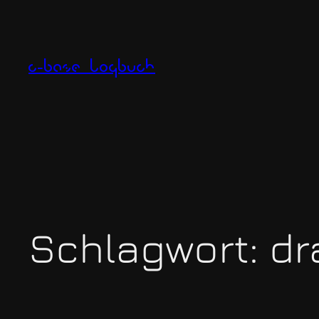
Zum
Inhalt
springen
c-base logbuch
Schlagwort:
dr