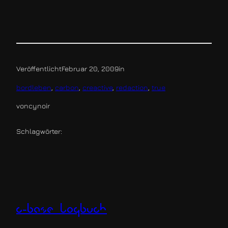
Veröffentlicht
Februar 20, 2009
in
bordleben
, 
carbon
, 
creactive
, 
redaction
, 
true
von
cynoir
Schlagwörter:
c-base logbuch