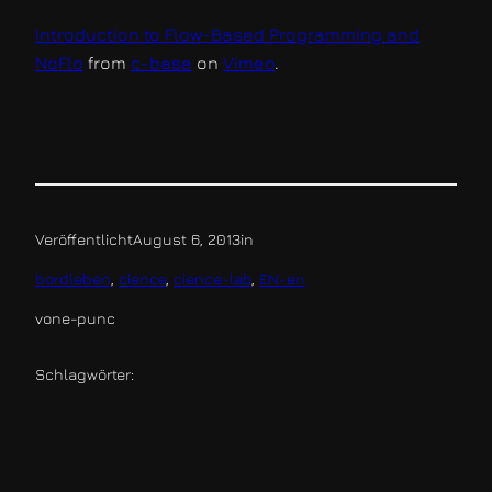
Introduction to Flow-Based Programming and
NoFlo
from
c-base
on
Vimeo
.
Veröffentlicht
August 6, 2013
in
bordleben
, 
cience
, 
cience-lab
, 
EN-en
von
e-punc
Schlagwörter: