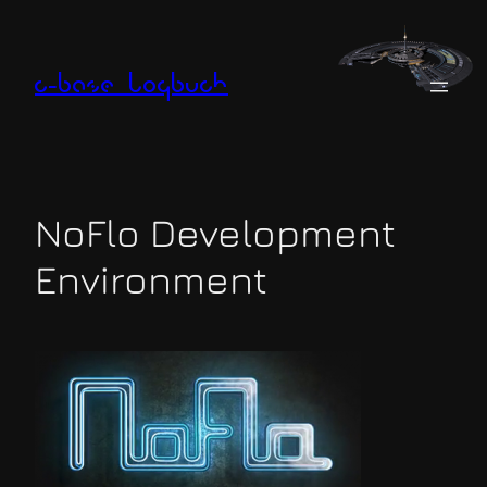
Zum
Inhalt
springen
c-base logbuch
NoFlo Development
Environment