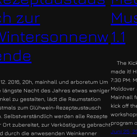
ch zur
Mus
Wintersonnenw
1.1
ende
The Kicks
made it! 
7:30 PM: M
. 12. 2016, 20h, mainhall und arboretum Um
Moldover 
e längste Nacht des Jahres etwas weniger
Mainhall 
nkel zu gestalten, lädt die Raumstation
kick off 
stmals zum Glühwein-Rezeptaustausch
workshops
n. Selbstverständlich werden alle Rezepte
program o
r Ort zubereitet, zur Verköstigung gebracht
Juni 25, 2
d durch die anwesenden Weinkenner