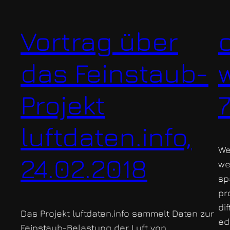
Vortrag über
das Feinstaub-
Projekt
luftdaten.info,
We
24.02.2018
we
sp
pr
di
Das Projekt luftdaten.info sammelt Daten zur
ed
Feinstaub-Belastung der Luft von