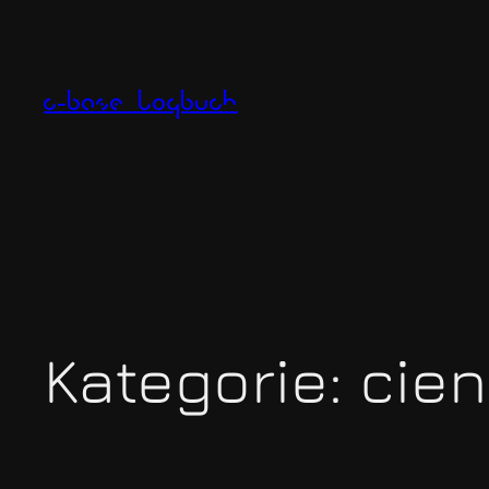
Zum
Inhalt
springen
c-base logbuch
Kategorie:
cie