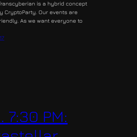
Transcyberian is a hybrid concept
by CryptoParty. Our events are
riendly. As we want everyone to
17
6. 7:30 PM:
astellar