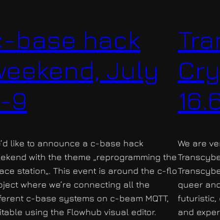
c-base hack
Tra
weekend, July
Cry
7-9
16.
’d like to announce a c-base hack
We are ve
ekend with the theme „reprogramming the
Transcyber
ace station„. This event is around the c-flo
Transcyber
oject where we’re connecting all the
queer and
fferent c-base systems on c-beam MQTT,
futuristic
itable using the Flowhub visual editor.
and exper