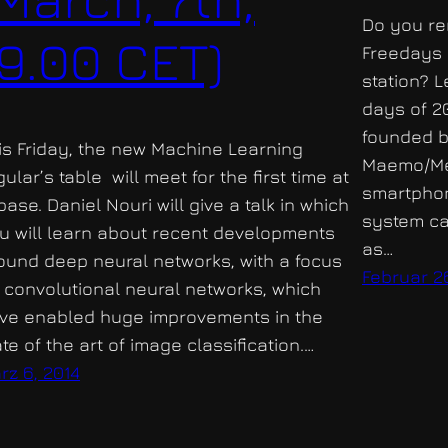
Do you r
19.00 CET)
Freedays 
station? L
days of 20
founded b
is Friday, the new Machine Learning
Maemo/Me
gular’s table will meet for the first time at
smartphon
base. Daniel Nouri will give a talk in which
system cal
u will learn about recent developments
as…
ound deep neural networks, with a focus
Februar 2
 convolutional neural networks, which
ve enabled huge improvements in the
ate of the art of image classification.…
rz 6, 2014