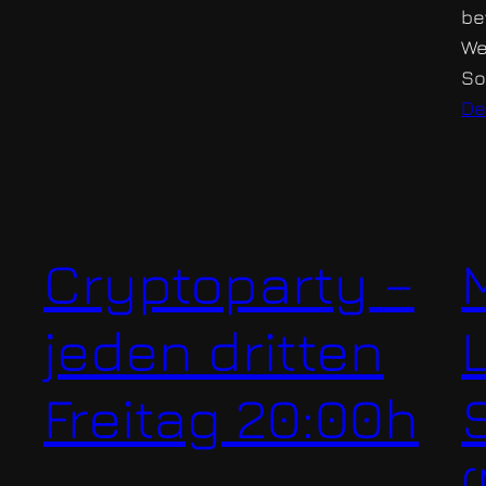
be
We
So
De
Cryptoparty –
jeden dritten
Freitag 20:00h