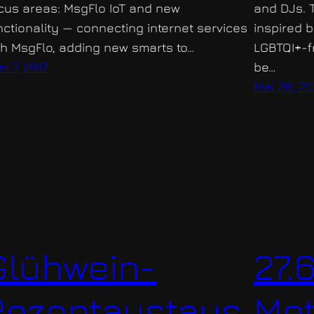
cus areas: MsgFlo IoT and new
and DJs. 
nctionality — connecting internet services
inspired 
th MsgFlo, adding new smarts to…
LGBTQI+-f
i 7, 2017
be…
Mai 28, 20
Glühwein-
27.
Rezeptaustaus
Met