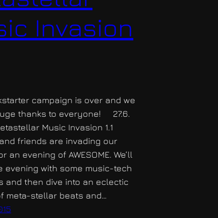
ic Invasion
tarter campaign is over and we
Huge thanks to everyone! 27.6.
etastellar Music Invasion 1.1
and friends are invading our
for an evening of AWESOME. We’ll
the evening with some music-tech
 and then dive into an eclectic
f meta-stellar beats and…
015