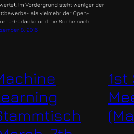
wertet. Im Vordergrund steht weniger der
ttbewerbs- als vielmehr der Open-
urce-Gedanke und die Suche nach…
zember 8, 2016
Machine
1st
Learning
Mee
Stammtisch
(Ma
(March, 7th,