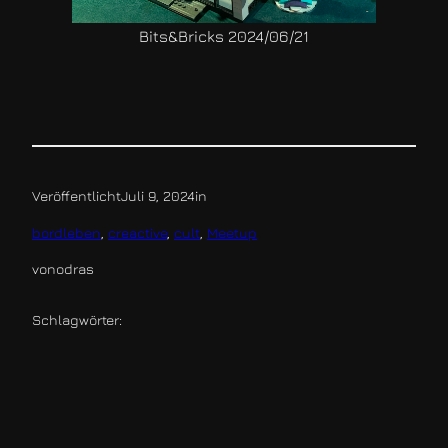
Bits&Bricks 2024/06/21
Veröffentlicht
Juli 9, 2024
in
bordleben
, 
creactive
, 
cult
, 
Meetup
von
odras
Schlagwörter: