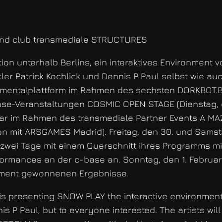
 and club transmediale STRUCTURES
ion unterhalb Berlins, ein interaktives Environment
r Patrick Kochlick und Dennis P Paul selbst wie auch 
rimentalplattform im Rahmen des sechsten DORKBOT.BL
se-Veranstaltungen COSMIC OPEN STAGE (Dienstag, d
uar im Rahmen des transmediale Partner Events A M
on mit ARSGAMES Madrid). Freitag, den 30. und Sams
 zwei Tage mit einem Querschnitt ihres Programms mi
formances an der c-base an. Sonntag, den 1. Februar
onment gewonnenen Ergebnisse.
is presenting SNOW PLAY the interactive environmen
is P Paul, but to everyone interested. The artists will