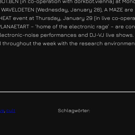
KBOT.BLN (in co-operation with dorkbot.vienna) at Mo
 WAVELOETEN (Wednesday, January 28), A MAZE are 
EAT event at Thursday, January 29 (in live co-opera
ANAETART – ‘home of the electronic rage’ – are con
, electronic-noise performances and DJ-VJ live shows
ed throughout the week with the research environmen
ve
, 
cult
Schlagwörter: