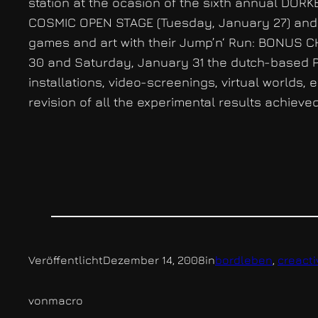
station at the ocasion of the sixth annual DOR
COSMIC OPEN STAGE (Tuesday, January 27) and
games and art with their Jump’n‘ Run: BONUS CH
30 and Saturday, January 31 the dutch-based PL
installations, video-screenings, virtual worlds
revision of all the experimental results achiev
Veröffentlicht
Dezember 14, 2008
in
bordleben
, 
creacti
von
macro