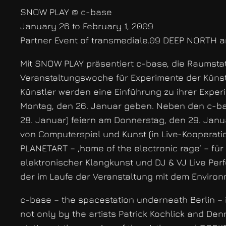
SNOW PLAY @ c-base
January 26 to February 1, 2009
Partner Event of transmediale.09 DEEP NORTH
Mit SNOW PLAY präsentiert c-base, die Raumstat
Veranstaltungswoche für Experimente der Künstle
Künstler werden eine Einführung zu ihrer Expe
Montag, den 26. Januar geben. Neben den c-ba
28. Januar) feiern am Donnerstag, den 29. Jan
von Computerspiel und Kunst (in Live-Kooperati
PLANETART – ‚home of the electronic rage‘ – für
elektronischer Klangkunst und DJ & VJ Live Per
der im Laufe der Veranstaltung mit dem Envir
c-base – the spacestation underneath Berlin – 
not only by the artists Patrick Kochlick and Denn