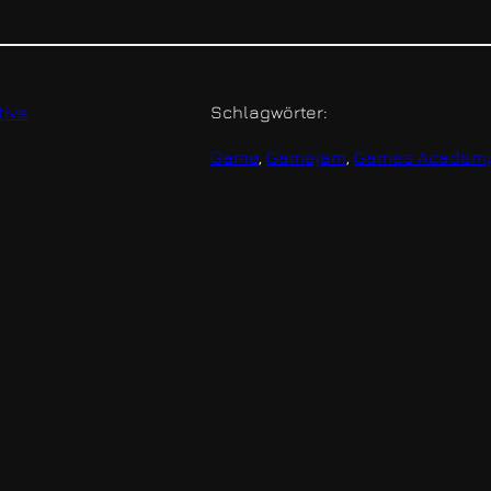
tive
Schlagwörter:
Game
, 
Gamejam
, 
Games Academ