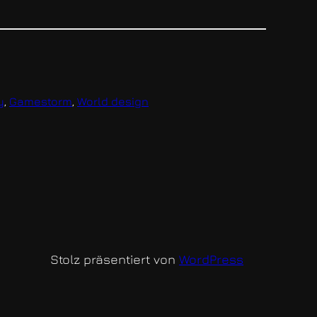
y
, 
Gamestorm
, 
World design
Stolz präsentiert von
WordPress