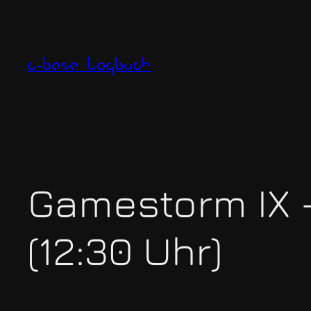
Zum
Inhalt
springen
c-base logbuch
Gamestorm IX –
(12:30 Uhr)