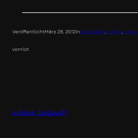
Veröffentlicht
März 28, 2012
in
bordleben
, 
clamp
, 
creac
von
riot
c-base logbuch