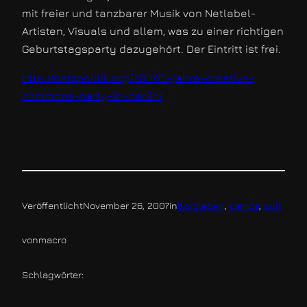
mit freier und tanzbarer Musik von Netlabel-
Artisten, Visuals und allem, was zu einer richtigen
Geburtstagsparty dazugehört. Der Eintritt ist frei.
http://netzpolitik.org/2007/5-jahre-creative-
commons-party-in-berlin/
Veröffentlicht
November 26, 2007
in
bordleben
, 
cience
, 
cult
von
macro
Schlagwörter: