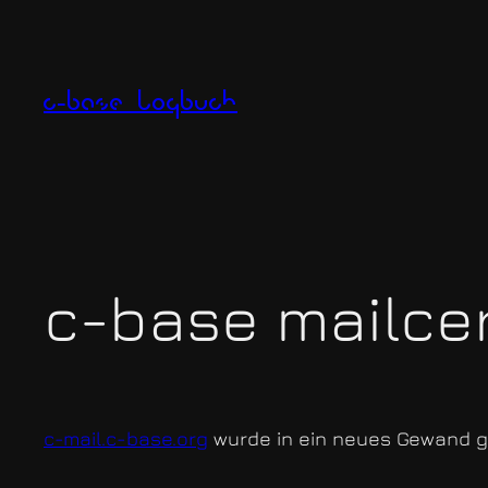
Zum
Inhalt
springen
c-base logbuch
c-base mailcer
c-mail.c-base.org
wurde in ein neues Gewand geh