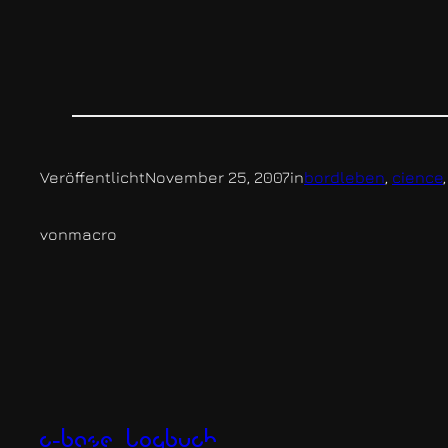
Veröffentlicht
November 25, 2007
in
bordleben
, 
cience
,
von
macro
c-base logbuch