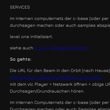
SERVICES
im internen computernetz der c-base (oder per
durchsagen machen oder auch samples abspie
level one initialisiert.
siehe auch
c_out – die station spricht
So gehts:
Die URL für den Beam in den Orbit (nach Hause) l
http://shout.c-base.org:8100/shout.ogg.m3u
mit dem vlc Player > Netzwerk öffnen > obige 
Durchsagen/Grundrauschen hören.
Im internen Computernetz der c-base (oder per 
Durchsagen machen oder auch Samples abspie