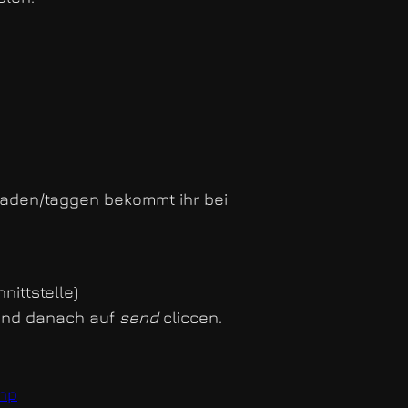
laden/taggen bekommt ihr bei
nittstelle)
 und danach auf
send
cliccen.
php