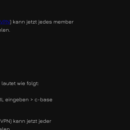
VPN
) kann jetzt jedes member
len.
autet wie folgt:
URL eingeben > c-base
VPN) kann jetzt jeder
len.