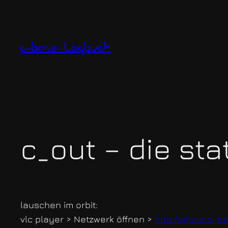
Zum
Inhalt
springen
c-base logbuch
c_out – die stat
lauschen im orbit:
vlc player > Netzwerk öffnen >
http://shout.c-b