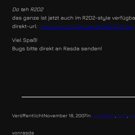
Do teh R2D2
das ganze ist jetzt auch im R2D2-style verfügba
direkt-url:
http://shout/txt2speech/txt2r2d2.php
Viel Spaß!
Bugs bitte direkt an Rasda senden!
Veröffentlicht
November 18, 2007
in
bordleben
, 
com
, 
cr
von
rasda