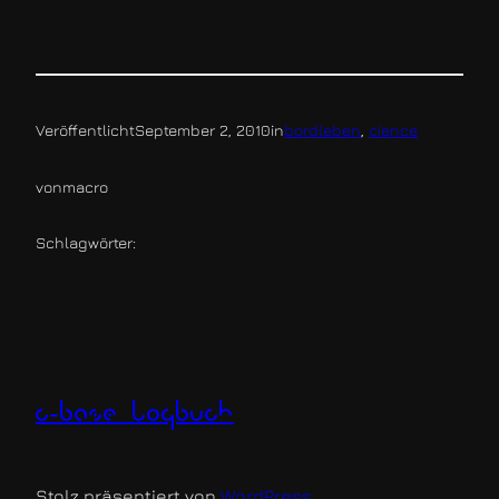
Veröffentlicht
September 2, 2010
in
bordleben
, 
cience
von
macro
Schlagwörter:
c-base logbuch
Stolz präsentiert von
WordPress