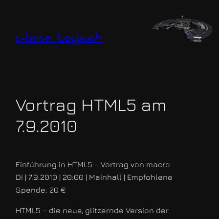
Zum
Inhalt
springen
c-base logbuch
Vortrag HTML5 am
7.9.2010
Einführung in HTML5 – Vortrag von macro
Di | 7.9.2010 | 20:00 | Mainhall | Empfohlene
Spende: 20 €
HTML5 – die neue, glitzernde Version der