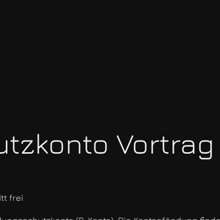
zkonto Vortrag 
t frei