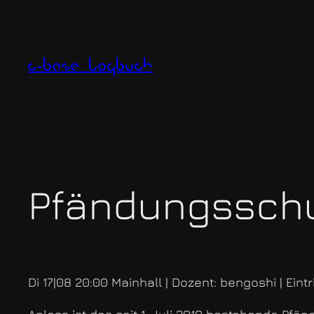
Zum
Inhalt
springen
c-base logbuch
Pfändungsschut
Di 17|08 20:00 Mainhall | Dozent: bengoshi | Eintrit