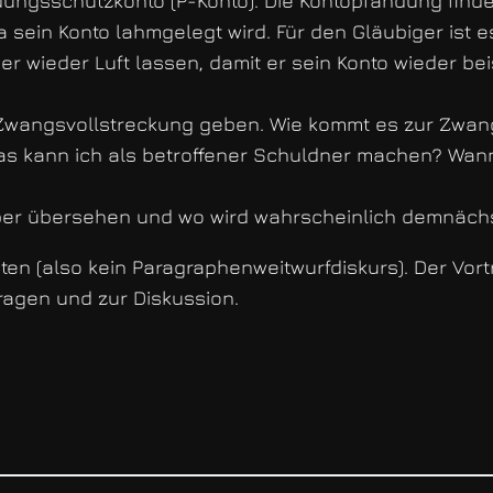
ändungsschutzkonto (P-Konto). Die Kontopfändung find
 da sein Konto lahmgelegt wird. Für den Gläubiger ist 
 wieder Luft lassen, damit er sein Konto wieder be
 Zwangsvollstreckung geben. Wie kommt es zur Zwang
Was kann ich als betroffener Schuldner machen? Wann
geber übersehen und wo wird wahrscheinlich demnäc
sten (also kein Paragraphenweitwurfdiskurs). Der Vortr
ragen und zur Diskussion.