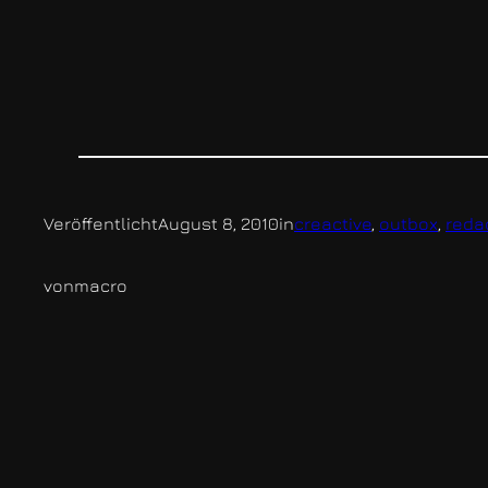
Veröffentlicht
August 8, 2010
in
creactive
, 
outbox
, 
reda
von
macro