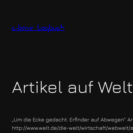
Zum
Inhalt
springen
c-base logbuch
Artikel auf Wel
„Um die Ecke gedacht. Erfinder auf Abwegen“ A
http://www.welt.de/die-welt/wirtschaft/webwelt