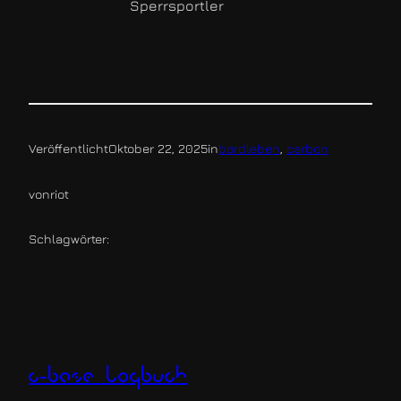
Sperrsportler
Veröffentlicht
Oktober 22, 2025
in
bordleben
, 
carbon
von
riot
Schlagwörter:
c-base logbuch