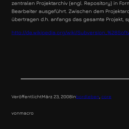
zentralen Projektarchiv (engl. Repository) in 
Bearbeiter ausgeführt. Zwischen dem Projektar
übertragen d.h. anfangs das gesamte Projekt, sp
http://de.wikipedia.org/wiki/Subversion_%28So
Veröffentlicht
März 23, 2008
in
bordleben
, 
core
von
macro