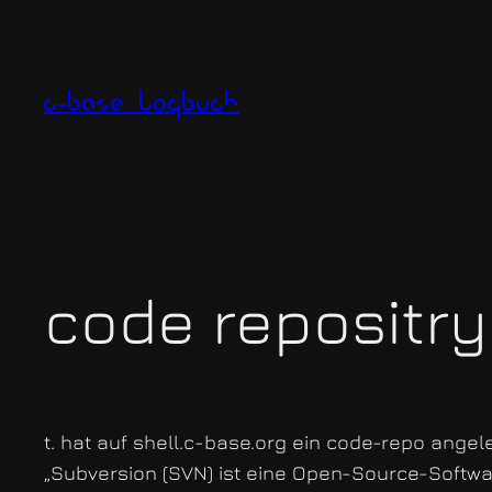
Zum
Inhalt
springen
c-base logbuch
code repositry
t. hat auf shell.c-base.org ein code-repo angele
„Subversion (SVN) ist eine Open-Source-Softwar