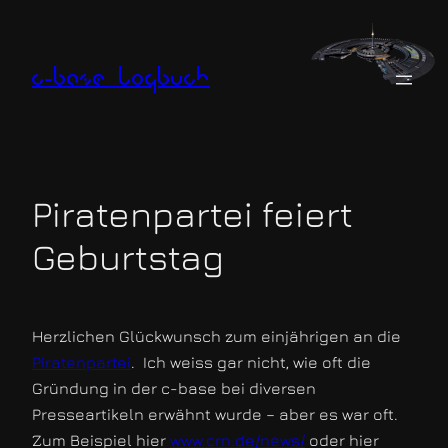
Zum
Inhalt
springen
c-base logbuch
Piratenpartei feiert
Geburtstag
Herzlichen Glückwunsch zum einjährigen an die
Piratenpartei
. Ich weiss gar nicht, wie oft die
Gründung in der c-base bei diversen
Presseartikeln erwähnt wurde – aber es war oft.
Zum Beispiel hier
www.crn.de/news/
oder hier