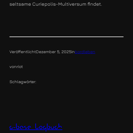
seltsame Curiepolis-Multiversum findet.
Veröffentlicht
Dezember 5, 2025
in
bordleben
von
riot
Schlagwörter:
c-base logbuch