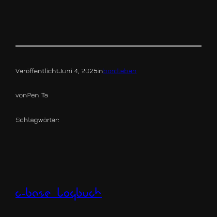
Veröffentlicht
Juni 4, 2025
in
bordleben
von
Pen Ta
Schlagwörter:
c-base logbuch