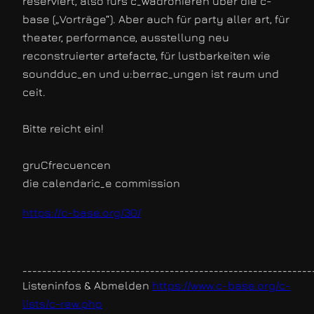
reserviert, also fürs c_wadronieren über die c-
base („Vorträge“). Aber auch für party aller art, für
theater, performance, ausstellung neu
reconstruierter artefacte, für lustbarkeiten wie
soundduc_en und u:berrac_ungen ist raum und
ceit.
Bitte reicht ein!
gruCfrecuencen
die calendaric_e commission
https://c-base.org/30/
___________________________________________________________
Listeninfos & Abmelden
https://www.c-base.org/c-
lists/c-rew.php