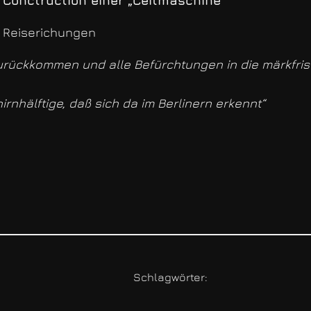
r Conctruction einer „Ceitmaschine“
 Reiserichungen
zurückkommen und alle Befürchtungen in die märkfr
irnhälftige, daß sich da im Berlinern erkennt“
Schlagwörter: