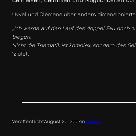
Ceitreisen, Ceitlinien und Möglichceiten cu
Uvvel und Clemens über anders dimensionierte
„Ich werde auf den Lauf des doppel Fau noch 
biegen.
Nicht die Thematik ist komplex, sondern das Geh
´z ufell
Veröffentlicht
August 26, 2007
in
cience