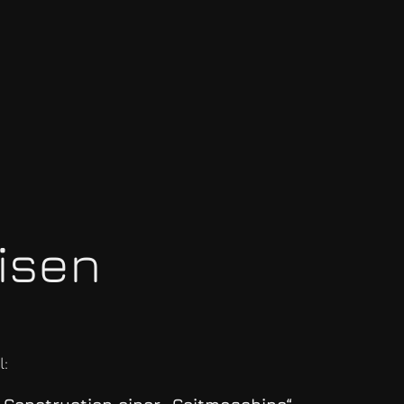
isen
l: