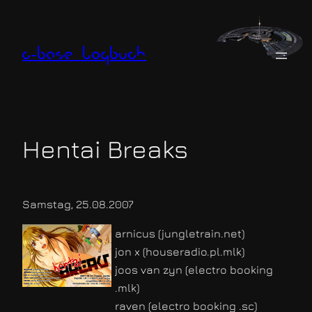
Zum
Inhalt
springen
c-base logbuch
Hentai Breaks
Samstag, 25.08.2007
arnicus (jungletrain.net)
jon x (houseradio.pl.mlk)
joos van zyn (electro booking
.mlk)
raven (electro booking .sc)