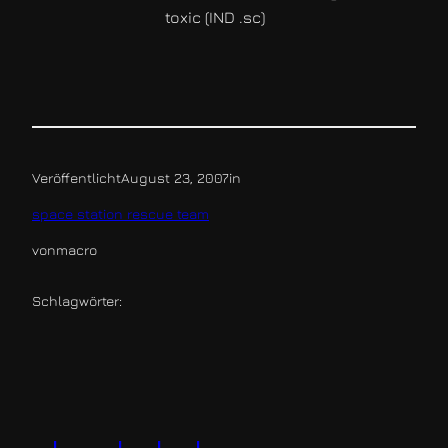
toxic (IND .sc)
Veröffentlicht
August 23, 2007
in
space station rescue team
von
macro
Schlagwörter: