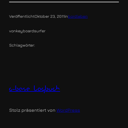
Veröffentlicht
Oktober 23, 2011
in
bordleben
von
keyboardsurfer
Schlagwörter:
c-base logbuch
Stolz präsentiert von
WordPress