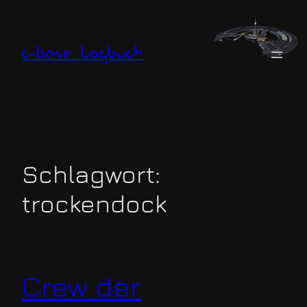
Zum
Inhalt
springen
c-base logbuch
Schlagwort:
trockendock
Crew der