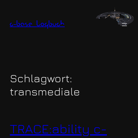
Zum
Inhalt
springen
c-base logbuch
Schlagwort:
transmediale
TRACE:ability c-