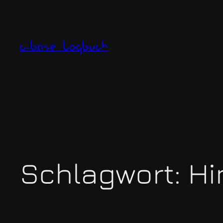
Zum
Inhalt
springen
c-base logbuch
Schlagwort:
Hi