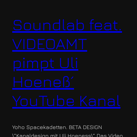
Soundlab feat.
VIDEOAMT
pimpt Uli
Hoeneß´
YouTube Kanal
Yoho Spacekadetten. BETA DESIGN
\“Kanaldesign mit Uli Hoeness\“ Das Video