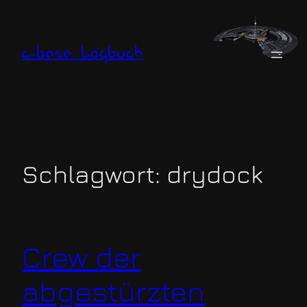
Zum
Inhalt
springen
c-base logbuch
Schlagwort:
drydock
Crew der
abgestürzten