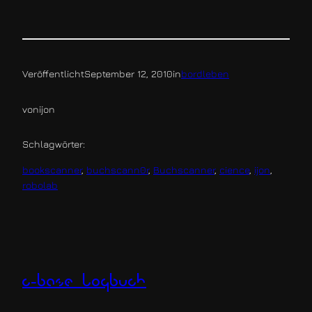
Veröffentlicht
September 12, 2010
in
bordleben
von
ijon
Schlagwörter:
bookscanner
, 
buchscann0r
, 
Buchscanner
, 
cience
, 
ijon
, 
robolab
c-base logbuch